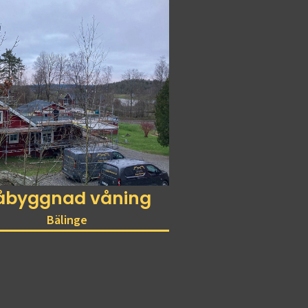
åbyggnad våning
Bälinge