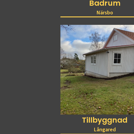
Badrum
Närsbo
Tillbyggnad
Långared