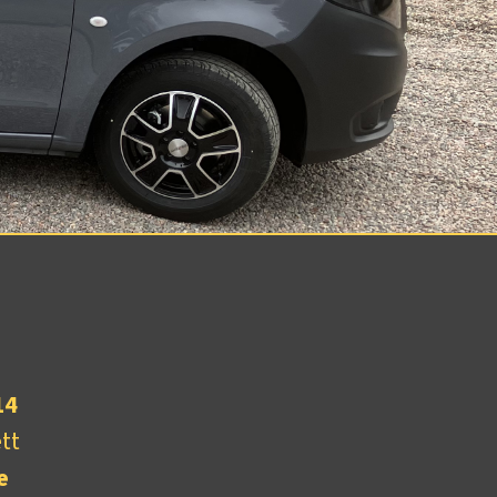
14
ett
e