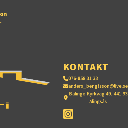
ion
r
KONTAKT
076-858 31 33
anders_bengtsson@live.se
Bälinge Kyrkväg 49, 441 93
Alingsås