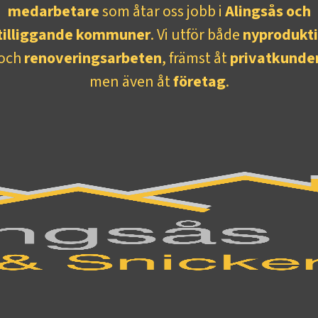
medarbetare
som åtar oss jobb i
Alingsås och
tilliggande kommuner
. Vi utför både
nyprodukt
och
renoveringsarbeten
, främst åt
privatkunde
men även åt
företag
.